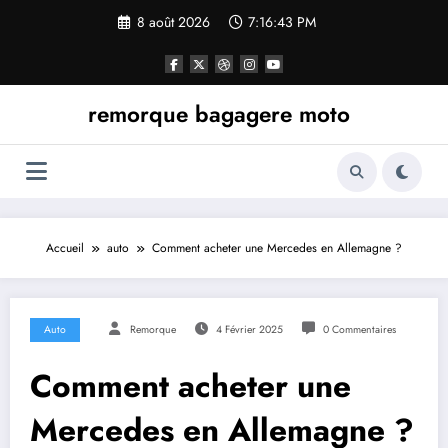
Aller
8 août 2026
7:16:43 PM
au
contenu
remorque bagagere moto
Accueil
auto
Comment acheter une Mercedes en Allemagne ?
Auto
Remorque
4 Février 2025
0 Commentaires
Comment acheter une
Mercedes en Allemagne ?