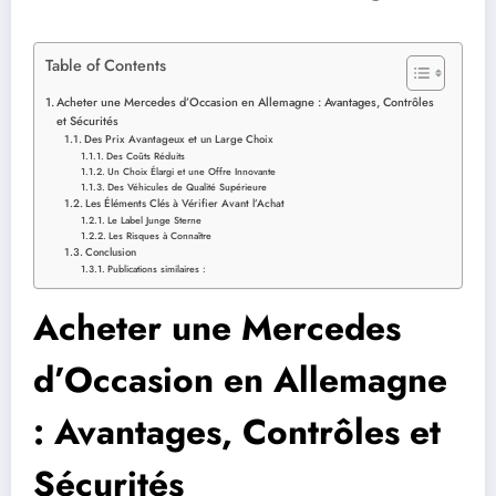
Table of Contents
Acheter une Mercedes d’Occasion en Allemagne : Avantages, Contrôles
et Sécurités
Des Prix Avantageux et un Large Choix
Des Coûts Réduits
Un Choix Élargi et une Offre Innovante
Des Véhicules de Qualité Supérieure
Les Éléments Clés à Vérifier Avant l’Achat
Le Label Junge Sterne
Les Risques à Connaître
Conclusion
Publications similaires :
Acheter une Mercedes
d’Occasion en Allemagne
: Avantages, Contrôles et
Sécurités