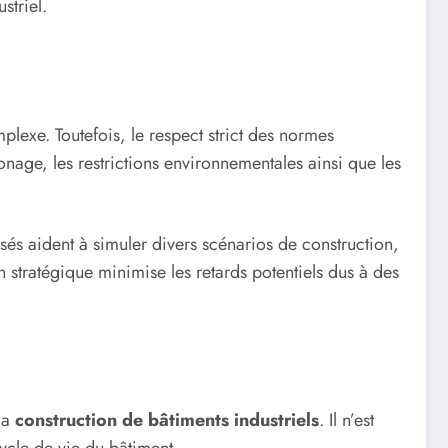
striel.
plexe. Toutefois, le respect strict des normes
 zonage, les restrictions environnementales ainsi que les
isés aident à simuler divers scénarios de construction,
n stratégique minimise les retards potentiels dus à des
la
construction de bâtiments industriels
. Il n’est
ycle de vie du bâtiment.