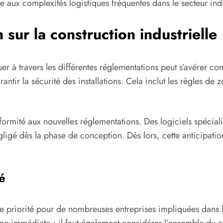
ace aux complexités logistiques fréquentes dans le secteur indu
 sur la construction industrielle
er à travers les différentes réglementations peut s’avérer com
arantir la sécurité des installations. Cela inclut les règles de
formité aux nouvelles réglementations. Des logiciels spécial
gligé dès la phase de conception. Dès lors, cette anticipatio
é
e priorité pour de nombreuses entreprises impliquées dans 
one immédiate ; il faut également considérer l’ensemble du c