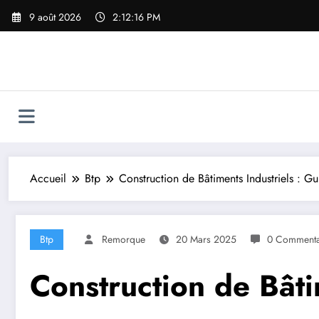
Aller
9 août 2026
2:12:17 PM
au
contenu
Accueil
Btp
Construction de Bâtiments Industriels : G
Btp
Remorque
20 Mars 2025
0 Commenta
Construction de Bâti