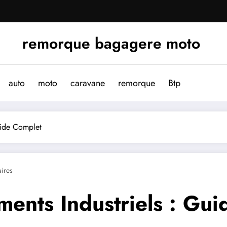
remorque bagagere moto
auto
moto
caravane
remorque
Btp
uide Complet
ires
ments Industriels : Gu