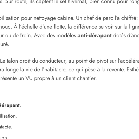
 Sur route, ils captent le sel hivernal, bien connu pour ron
bilisation pour nettoyage cabine. Un chef de parc l’a chiffr
. À l’échelle d’une flotte, la différence se voit sur la ligne
eur ou de frein. Avec des modèles
anti-dérapant
dotés d’anc
suré.
 Le talon droit du conducteur, au point de pivot sur l’accélér
rallonge la vie de l’habitacle, ce qui pèse à la revente. Est
sente un VU propre à un client chantier.
-dérapant
.
lisation.
tacte.
tion.