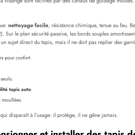
 la vidange sont facilités par des canaux de guidage moulés. 
que:
nettoyage facile
, résistance chimique, tenue au feu. B
Sur le plan sécurité passive, les bords souples amortissent
un sujet direct du tapis, mais il ne doit pas replier des garn
s pour confort.
seuils.
lité tapis auto
.
 mouillées.
ui disparaît à l’usage: il protège, il ne gêne jamais.
nsionner et installer des tapis 