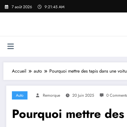
Aller
7 août 2026
9:21:46 AM
au
contenu
Accueil
auto
Pourquoi mettre des tapis dans une voitu
Auto
Remorque
20 Juin 2025
0 Commenta
Pourquoi mettre des 