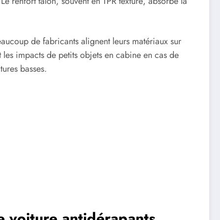
Le renfort talon, souvent en TPR texturé, absorbe la
eaucoup de fabricants alignent leurs matériaux sur
 les impacts de petits objets en cabine en cas de
itures basses.
de voiture antidérapants