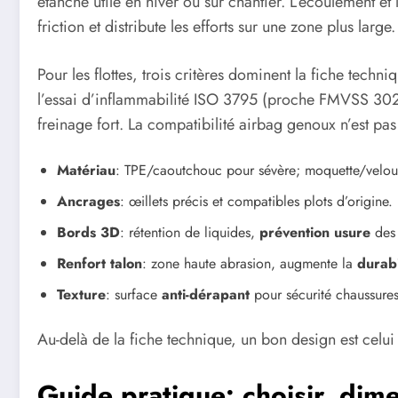
étanche utile en hiver ou sur chantier. L’écoulement et
friction et distribute les efforts sur une zone plus large.
Pour les flottes, trois critères dominent la fiche techni
l’essai d’inflammabilité ISO 3795 (proche FMVSS 302). 
freinage fort. La compatibilité airbag genoux n’est pas 
Matériau
: TPE/caoutchouc pour sévère; moquette/velour
Ancrages
: œillets précis et compatibles plots d’origine.
Bords 3D
: rétention de liquides,
prévention usure
des 
Renfort talon
: zone haute abrasion, augmente la
durabi
Texture
: surface
anti-dérapant
pour sécurité chaussures
Au-delà de la fiche technique, un bon design est celui q
Guide pratique: choisir, dime