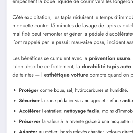
empêchent la boue liquide de courir vers les longerons.
Côté exploitation, les tapis réduisent le temps d’immo
moquette contre 15 minutes de lavage de tapis caoutchouc
mal fixé peut remonter et gêner la pédale d’accélérat
l’ont rappelé par le passé: mauvaise pose, incident as
Les bénéfices se cumulent avec la
prévention usure
.
talon absorbe ce frottement; la
durabilité tapis auto
de teintes — l’
esthétique voiture
compte quand on pré
Protéger
contre boue, sel, hydrocarbures et humidité.
Sécuriser
la zone pédalier via ancrages et surface
anti
Accélérer
l’entretien:
nettoyage facile
, moins d’immobi
Préserver
la valeur à la revente grâce à une moquette in
Adapter
au métier: bords relevés chantier, velours direc